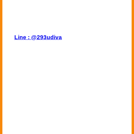
Line :
@293udiva