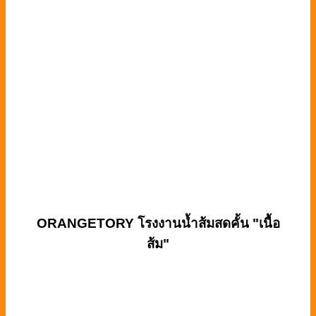
ORANGETORY
โรงงานน้ำส้มสดคั้น "เนื้อ
ส้ม"