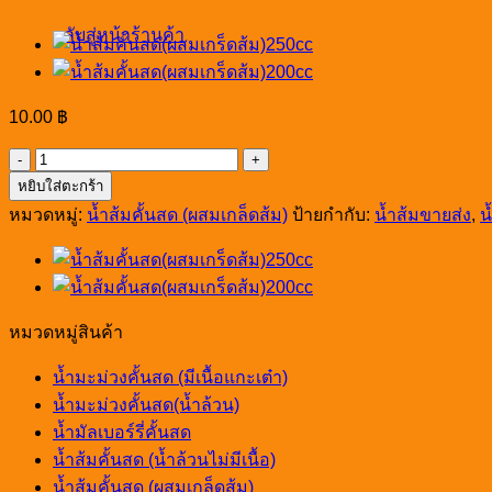
กลับสู่หน้าร้านค้า
10.00
฿
จำนวน
หยิบใส่ตะกร้า
น้ำส้ม
หมวดหมู่:
น้ำส้มคั้นสด (ผสมเกล็ดส้ม)
ป้ายกำกับ:
น้ำส้มขายส่ง
,
น
คั้น
สด
(ผสม
เกล็ด
ส้ม)220cc
หมวดหมู่สินค้า
ชิ้น
น้ำมะม่วงคั้นสด (มีเนื้อแกะเต๋า)
น้ำมะม่วงคั้นสด(น้ำล้วน)
น้ำมัลเบอร์รี่คั้นสด
น้ำส้มคั้นสด (น้ำล้วนไม่มีเนื้อ)
น้ำส้มคั้นสด (ผสมเกล็ดส้ม)