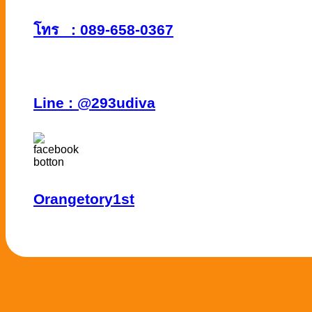
โทร : 089-658-0367
Line :
@293udiva
Orangetory1st