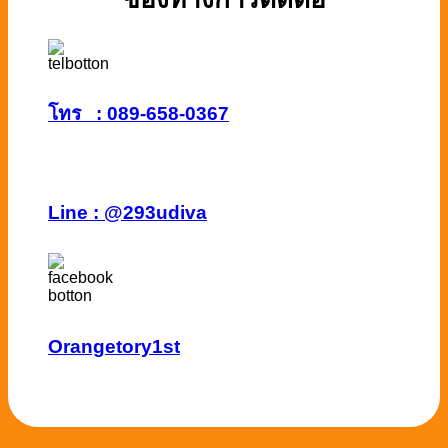
โทร : 089-658-0367
Line :
@293udiva
Orangetory1st