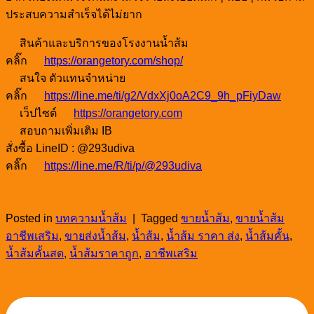
ประสบความสำเร็จได้ไม่ยาก
สินค้าและบริการของโรงงานน้ำส้ม
คลิ๊ก
https://orangetory.com/shop/
สนใจ ตัวแทนจำหน่าย
คลิ๊ก
https://line.me/ti/g2/VdxXj0oA2C9_9h_pFiyDaw
เว็ปไซต์
https://orangetory.com
สอบถามเพิ่มเติม IB
สั่งซื้อ LineID : @293udiva
คลิ๊ก
https://line.me/R/ti/p/@293udiva
Posted in
บทความน้ำส้ม
|
Tagged
ขายน้ำส้ม
,
ขายน้ำส้ม
อาชีพเสริม
,
ขายส่งน้ำส้ม
,
น้ำส้ม
,
น้ำส้ม ราคา ส่ง
,
น้ำส้มคั้น
,
น้ำส้มคั้นสด
,
น้ำส้มราคาถูก
,
อาชีพเสริม