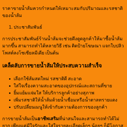
ราคาขายน้ำส้มควรกำหนดให้เหมาะสมกับปริมาณและรสชาติ
ของน้ำส้ม
ประชาสัมพันธ์
การประชาสัมพันธ์ร้านน้ำส้มจะช่วยดึงดูดลูกค้าให้มาซื้อน้ำส้ม
มากขึ้น สามารถทำได้หลายวิธี เช่น ติดป้ายโฆษณา แจกใบปลิว
โพสต์ลงโซเชียลมีเดีย เป็นต้น
เคล็ดลับการขายน้ำส้มให้ประสบความสำเร็จ
เลือกใช้ส้มสดใหม่ รสชาติดี สะอาด
ใส่ใจเรื่องความสะอาดของอุปกรณ์และสถานที่ขาย
ยิ้มแย้มแจ่มใส ให้บริการลูกค้าอย่างสุภาพ
เพิ่มรสชาติให้น้ำส้มด้วยน้ำเชื่อมหรือน้ำตาลทรายแดง
ปรับเปลี่ยนเมนูให้เข้ากับความต้องการของลูกค้า
การขายน้ำส้มเป็น
อาชีพเสริม
ที่น่าสนใจและสามารถทำได้ไม่
ยาก เพียงแค่มีใจรักและใส่ใจรายละเอียดเล็กๆ น้อยๆ ก็มีโอกาส