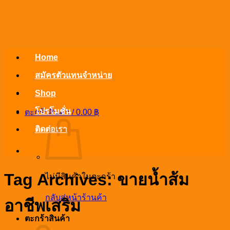
ข้าม
ไป
ยัง
เนื้อหา
Home
สมัครตัวแทนจำหน่าย
Shop
โปรโมชั่น
ตะกร้าสินค้า /
0.00
฿
ติดต่อเรา
Tag Archives:
ขายน้ำส้ม
ไม่มีสินค้าในตะกร้า
กลับสู่หน้าร้านค้า
อาชีพเสริม
ตะกร้าสินค้า