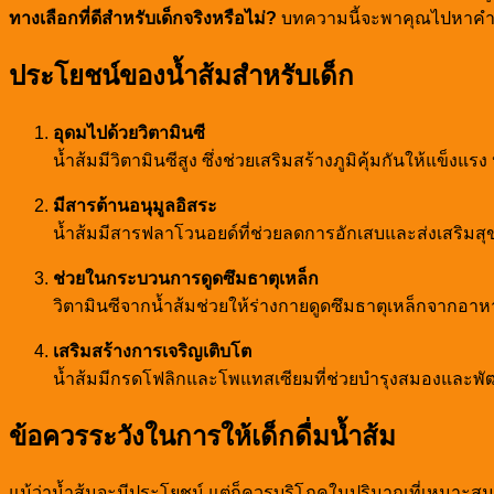
ทางเลือกที่ดีสำหรับเด็กจริงหรือไม่?
บทความนี้จะพาคุณไปหาค
ประโยชน์ของน้ำส้มสำหรับเด็ก
อุดมไปด้วยวิตามินซี
น้ำส้มมีวิตามินซีสูง ซึ่งช่วยเสริมสร้างภูมิคุ้มกันให้แข็งแ
มีสารต้านอนุมูลอิสระ
น้ำส้มมีสารฟลาโวนอยด์ที่ช่วยลดการอักเสบและส่งเสริมส
ช่วยในกระบวนการดูดซึมธาตุเหล็ก
วิตามินซีจากน้ำส้มช่วยให้ร่างกายดูดซึมธาตุเหล็กจากอาห
เสริมสร้างการเจริญเติบโต
น้ำส้มมีกรดโฟลิกและโพแทสเซียมที่ช่วยบำรุงสมองและพ
ข้อควรระวังในการให้เด็กดื่มน้ำส้ม
แม้ว่าน้ำส้มจะมีประโยชน์ แต่ก็ควรบริโภคในปริมาณที่เหมาะสม 