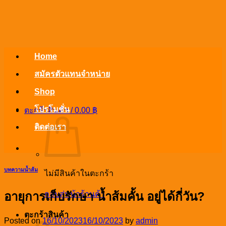
ข้าม
ไป
ยัง
เนื้อหา
Home
สมัครตัวแทนจำหน่าย
Shop
โปรโมชั่น
ตะกร้าสินค้า /
0.00
฿
ติดต่อเรา
บทความน้ำส้ม
ไม่มีสินค้าในตะกร้า
อายุการเก็บรักษา น้ำส้มคั้น อยู่ได้กี่วัน?
กลับสู่หน้าร้านค้า
ตะกร้าสินค้า
Posted on
16/10/2023
16/10/2023
by
admin