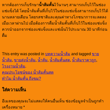
หากต้องการเก็บรักษา
น้ำส้มคั้น
ไว้นานๆ สามารถเก็บไว้ในช่อง
แช่แข็งได้ โดยน้ำส้มคั้นที่เก็บไว้ในช่องแช่แข็งสามารถเก็บไว้ได้
นานหลายเดือน โดยรสชาติและคุณค่าทางโภชนาการจะลดลง
เมื่อเวลาผ่านไป เมื่อต้องการดื่มน้ำส้มคั้นที่เก็บไว้ในช่องแช่แข็ง
ควรนำออกจากช่องแช่แข็งและแช่เย็นไว้ประมาณ 30 นาทีก่อน
ดื่ม
This entry was posted in
บทความน้ำส้ม
and tagged
ขาย
น้ำส้ม
,
ขายส่งน้ำส้ม
,
น้ำส้ม
,
น้ำส้มคั้นสด
,
น้ำส้มราคาถูก
,
โรงงานน้ำส้ม
.
คุณประโยชน์ของ น้ำส้มคั้นสด
ทำไม น้ำส้มคั้น ถึงขม?
ใส่ความเห็น
อีเมลของคุณจะไม่แสดงให้คนอื่นเห็น
ช่องข้อมูลจำเป็นถูกทำ
เครื่องหมาย
*