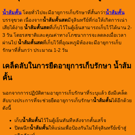
น้ำส้มคั้น
โดยทั่วไปจะมีอายุการเก็บรักษาที่สั้นกว่า
น้ำส้มคั้น
บรรจุขวด เนื่องจาก
น้ำส้มคั้นสด
มีจุลินทรีย์ที่ก่อให้เกิดการเน่า
เสียได้ง่าย
น้ำส้มคั้นสด
ที่เก็บไว้ในตู้เย็นสามารถเก็บไว้ได้นาน 2-
3 วัน โดยรสชาติและคุณค่าทางโภชนาการจะลดลงเมื่อเวลา
ผ่านไป
น้ำส้มคั้นสด
ที่เก็บไว้ที่อุณหภูมิห้องจะมีอายุการเก็บ
รักษาที่สั้นกว่า ประมาณ 1-2 วัน
เคล็ดลับในการยืดอายุการเก็บรักษา น้ำส้ม
คั้น
นอกจากการปฏิบัติตามอายุการเก็บรักษาที่ระบุแล้ว ยังมีเคล็ด
ลับบางประการที่จะช่วยยืดอายุการเก็บรักษา
น้ำส้มคั้น
ได้อีกด้วย
ดังนี้
เก็บ
น้ำส้มคั้น
ไว้ในตู้เย็นทันทีหลังจากคั้นเสร็จ
ปิดผนึก
น้ำส้มคั้น
ให้แน่นเพื่อป้องกันไม่ให้จุลินทรีย์เข้าสู่