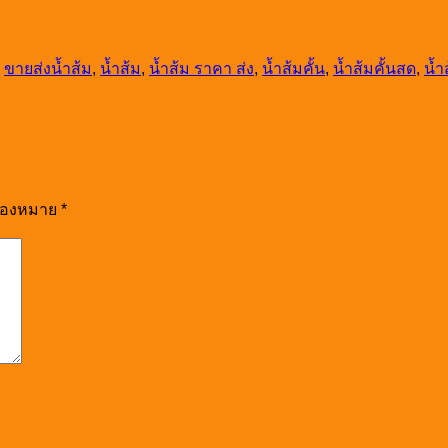
,
ขายส่งน้ำส้ม
,
น้ำส้ม
,
น้ำส้ม ราคา ส่ง
,
น้ำส้มคั้น
,
น้ำส้มคั้นสด
,
น้ำ
รื่องหมาย
*