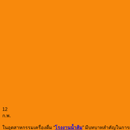
12
ก.พ.
ในอุตสาหกรรมเครื่องดื่ม “
โรงงานน้ำส้ม
” มีบทบาทสำคัญในการผลิ