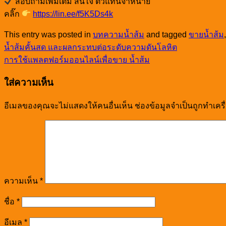
สอบถามเพิ่มเติม สนใจ ตัวแทนจำหน่าย
คลิ๊ก
https://lin.ee/f5K5Ds4k
This entry was posted in
บทความน้ำส้ม
and tagged
ขายน้ำส้ม
น้ำส้มคั้นสด และผลกระทบต่อระดับความดันโลหิต
การใช้แพลตฟอร์มออนไลน์เพื่อขาย น้ำส้ม
ใส่ความเห็น
อีเมลของคุณจะไม่แสดงให้คนอื่นเห็น
ช่องข้อมูลจำเป็นถูกทำเค
ความเห็น
*
ชื่อ
*
อีเมล
*