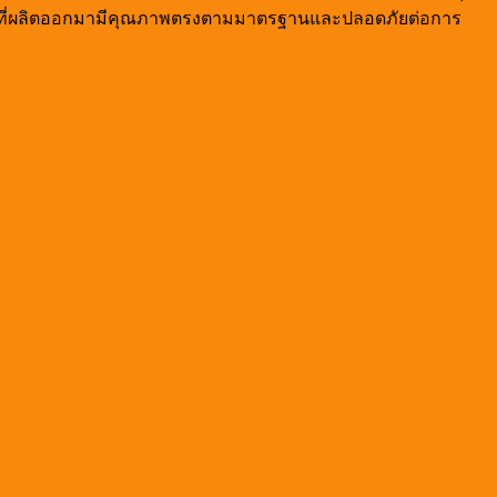
้ำส้มที่ผลิตออกมามีคุณภาพตรงตามมาตรฐานและปลอดภัยต่อการ