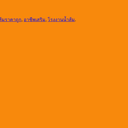
ส้มราคาถูก
,
อาชีพเสริม
,
โรงงานน้ำส้ม
.